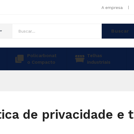
A empresa
Buscar
Policarbonat
Telhas
o Compacto
industriais
tica de privacidade e 