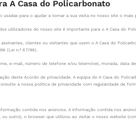
ara A Casa do Policarbonato
 usadas para o ajudar a tornar a sua visita no nosso site o mais 
dos utilizadores do nosso site é importante para o A Casa do Pol
 assinantes, clientes ou visitantes que usem o A Casa do Polica
8 (Lei n.º 67/98).
nome, e-mail, número de telefone e/ou telemóvel, morada, data d
ção deste Acordo de privacidade. A equipa do A Casa do Policarb
sulte a nossa política de privacidade com regularidade de form
formação contida nos anúncios. A informação contida nos anúncios
x, ou outro), o browser que utilizou ao visitar o nosso website (c