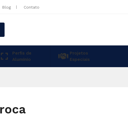
Blog
Contato
Perfis de
Projetos
Alumínio
Especiais
troca