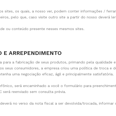
s sites, os quais, a nosso ver, podem conter informações / ferram
ceiros, pelo que, caso visite outro site a partir do nosso deverá l
dade ou conteúdo presente nesses mesmos sites.
O E ARREPENDIMENTO
a para a fabricação de seus produtos, primando pela qualidade e 
 aos seus consumidores, a empresa criou uma política de troca 
tenha uma negociação eficaz, ágil e principalmente satisfatória.
lefônico, será encaminhado a você o formulário para preenchimento
 será reenviado sem consulta prévia.
 deverá no verso da nota fiscal a ser devolvida/trocada, inform