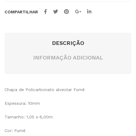
2,10
2,10
COMPARTILHAR
x
x
6,0
6,0
0m
0m
DESCRIÇÃO
INFORMAÇÃO ADICIONAL
Chapa de Policarbonato alveolar Fumê
Espessura: 10mm
Tamanho: 1,05 x 6,00m
Cor: Fumê