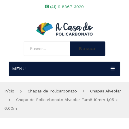
(41) 9 8867-3929
Buscar
MENU
A EMPRESA
Início
Chapas de Policarbonato
Chapas Alveolar
LOJA
Chapa de Policarbonato Alveolar Fumê 10mm 1,05 x
PROJETOS ESPECIAIS
Chapas de Policarbonato
6,00m
BLOG
Perfis de Aluminio
Chapas Alveolar