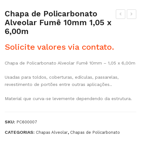
Chapa de Policarbonato
Alveolar Fumê 10mm 1,05 x
hap
hap
6,00m
a
a
de
de
Solicite valores via contato.
Poli
Poli
car
car
Chapa de Policarbonato Alveolar Fumê 10mm – 1,05 x 6,00m
bon
bon
ato
ato
Usadas para toldos, coberturas, edículas, passarelas,
revestimento de portões entre outras aplicações..
Alv
Alv
eol
eol
Material que curva-se levemente dependendo da estrutura.
ar
ar
Ver
Fu
de
mê
SKU:
PC600007
10
10
CATEGORIAS:
,
Chapas Alveolar
Chapas de Policarbonato
mm
mm