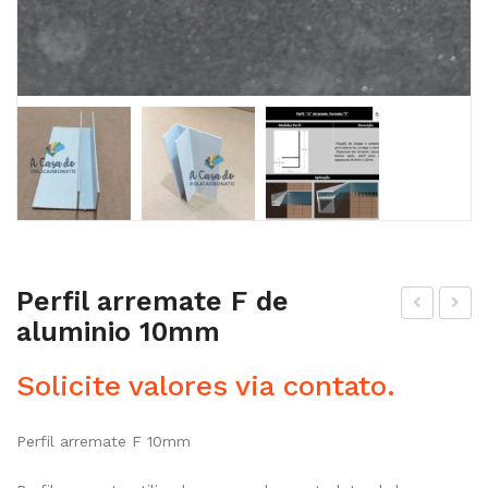
Perfil arremate F de
aluminio 10mm
erfi
erfi
l
l
Solicite valores via contato.
arr
arr
em
em
Perfil arremate F 10mm
ate
ate
F
cad