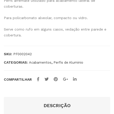
Perfil arremate utilizado para acabamento lateral de
coberturas.
de
eiri
alu
nha
Para policarbonato alveolar, compacto ou vidro.
min
6m
io
m
Serve como rufo em alguns casos, vedação entre parede e
6m
cobertura.
m
SKU:
PF0002042
CATEGORIAS:
,
Acabamentos
Perfis de Aluminio
COMPARTILHAR
DESCRIÇÃO