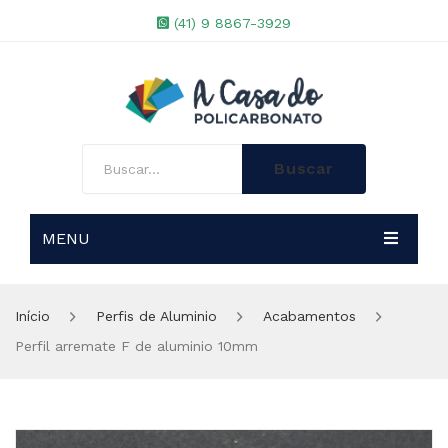
(41) 9 8867-3929
Buscar
MENU
A EMPRESA
Início
Perfis de Aluminio
Acabamentos
LOJA
Perfil arremate F de aluminio 10mm
PROJETOS ESPECIAIS
Chapas de Policarbonato
BLOG
Perfis de Aluminio
Chapas Alveolar