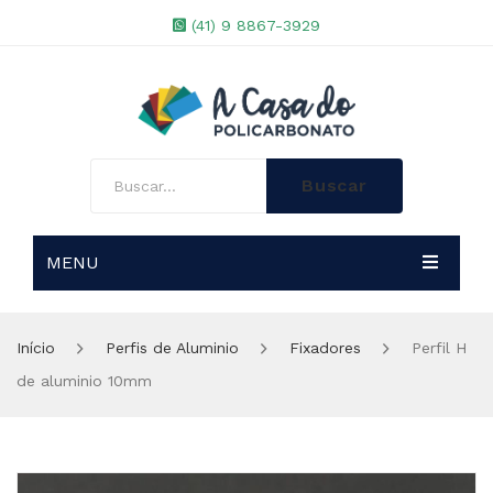
(41) 9 8867-3929
Buscar
MENU
A EMPRESA
Início
Perfis de Aluminio
Fixadores
Perfil H
LOJA
de aluminio 10mm
PROJETOS ESPECIAIS
Chapas de Policarbonato
BLOG
Perfis de Aluminio
Chapas Alveolar