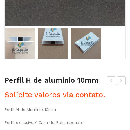
Perfil H de aluminio 10mm
erfi
erfi
Solicite valores via contato.
l H
l U
de
de
Perfil H de Aluminio 10mm
alu
alu
min
min
Perfil exclusivo A Casa do Policarbonato
io
io