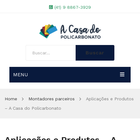
(41) 9 8867-3929
Buscar
MENU
A EMPRESA
Home
Montadores parceiros
Aplicações e Produtos
LOJA
– A Casa do Policarbonato
PROJETOS ESPECIAIS
Chapas de Policarbonato
BLOG
Perfis de Aluminio
Chapas Alveolar
Aplicações e Produtos – A