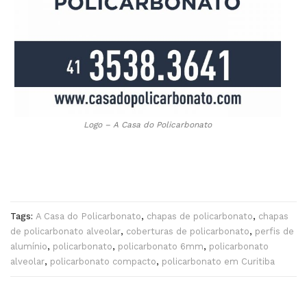
Logo – A Casa do Policarbonato
Tags:
A Casa do Policarbonato
,
chapas de policarbonato
,
chapas
de policarbonato alveolar
,
coberturas de policarbonato
,
perfis de
alumínio
,
policarbonato
,
policarbonato 6mm
,
policarbonato
alveolar
,
policarbonato compacto
,
policarbonato em Curitiba